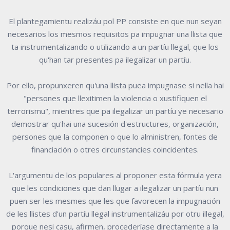
El plantegamientu realizáu pol PP consiste en que nun seyan
necesarios los mesmos requisitos pa impugnar una llista que
ta instrumentalizando o utilizando a un partíu llegal, que los
qu'han tar presentes pa ilegalizar un partíu.
Por ello, propunxeren qu'una llista puea impugnase si nella hai
"persones que llexitimen la violencia o xustifiquen el
terrorismu", mientres que pa ilegalizar un partíu ye necesario
demostrar qu'hai una sucesión d'estructures, organización,
persones que la componen o que lo alministren, fontes de
financiación o otres circunstancies coincidentes.
L'argumentu de los populares al proponer esta fórmula yera
que les condiciones que dan llugar a ilegalizar un partíu nun
puen ser les mesmes que les que favorecen la impugnación
de les llistes d'un partíu llegal instrumentalizáu por otru illegal,
porque nesi casu, afirmen, procederíase directamente a la