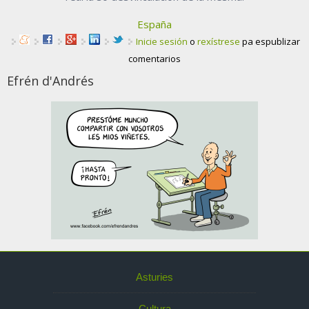
España
Inicie sesión
o
rexístrese
pa espublizar
comentarios
Efrén d'Andrés
Asturies
Cultura