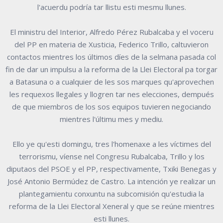
l'acuerdu podría tar llistu esti mesmu llunes.
El ministru del Interior, Alfredo Pérez Rubalcaba y el voceru
del PP en materia de Xusticia, Federico Trillo, caltuvieron
contactos mientres los últimos díes de la selmana pasada col
fin de dar un impulsu a la reforma de la Llei Electoral pa torgar
a Batasuna o a cualquier de les sos marques qu'aprovechen
les requexos llegales y llogren tar nes elecciones, dempués
de que miembros de los sos equipos tuvieren negociando
mientres l'últimu mes y mediu.
Ello ye qu'esti domingu, tres l'homenaxe a les víctimes del
terrorismu, víense nel Congresu Rubalcaba, Trillo y los
diputaos del PSOE y el PP, respectivamente, Txiki Benegas y
José Antonio Bermúdez de Castro. La intención ye realizar un
plantegamientu conxuntu na subcomisión qu'estudia la
reforma de la Llei Electoral Xeneral y que se reúne mientres
esti llunes.