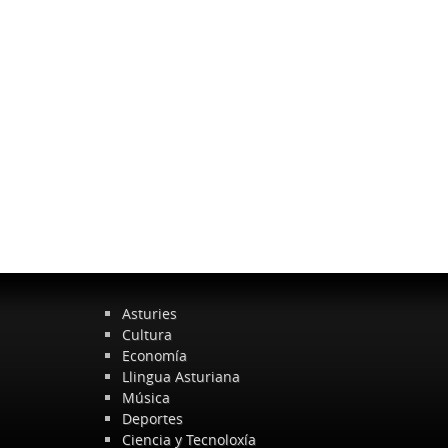
Asturies
Cultura
Economía
Llingua Asturiana
Música
Deportes
Ciencia y Tecnoloxía