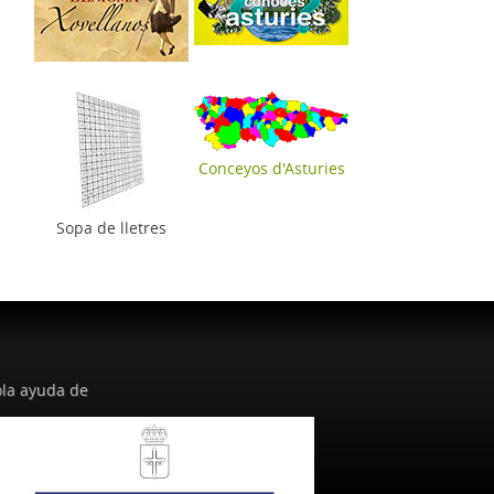
Conceyos d'Asturies
Sopa de lletres
la ayuda de