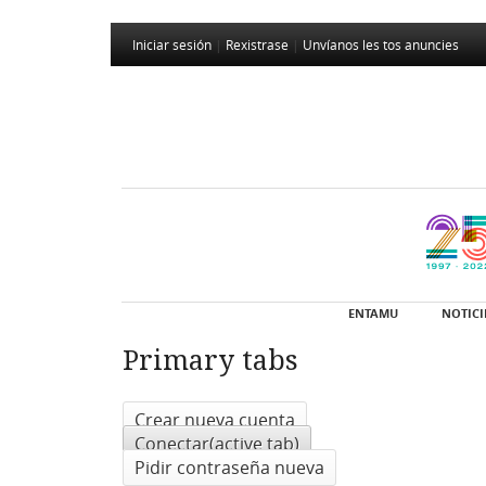
Iniciar sesión
|
Rexistrase
|
Unvíanos les tos anuncies
ENTAMU
NOTICI
Primary tabs
Crear nueva cuenta
Conectar
(active tab)
Pidir contraseña nueva