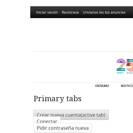
Iniciar sesión
|
Rexistrase
|
Unvíanos les tos anuncies
ENTAMU
NOTICI
Primary tabs
Crear nueva cuenta
(active tab)
Conectar
Pidir contraseña nueva