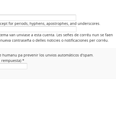
xcept for periods, hyphens, apostrophes, and underscores.
stema van unviase a esta cuenta. Les señes de corréu nun se faen
nueva contraseña o delles noticies o notificaciones per corréu.
nte humanu pa prevenir los unvios automáticos d'spam.
na rempuesta)
*