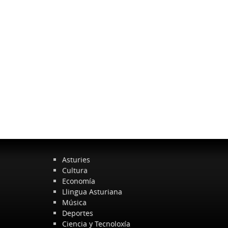
Asturies
Cultura
Economía
Llingua Asturiana
Música
Deportes
Ciencia y Tecnoloxía