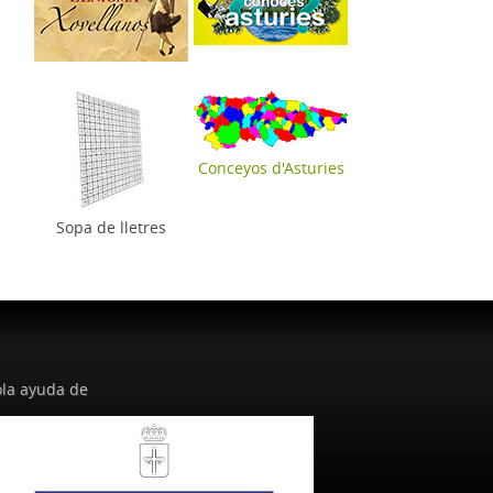
Conceyos d'Asturies
Sopa de lletres
la ayuda de