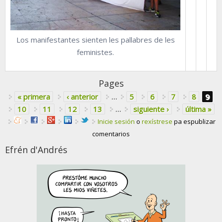
Los manifestantes sienten les pallabres de les
feministes.
Pages
« primera
‹ anterior
…
5
6
7
8
9
10
11
12
13
…
siguiente ›
última »
Inicie sesión
o
rexístrese
pa espublizar
comentarios
Efrén d'Andrés