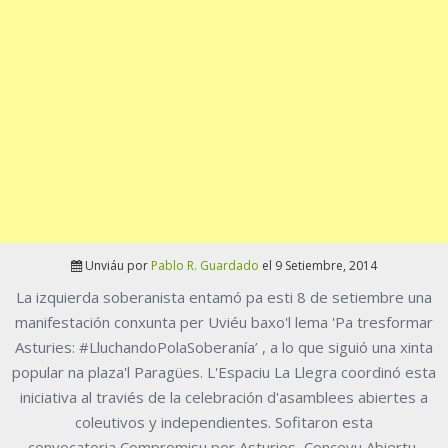
Unviáu por
Pablo R. Guardado
el 9 Setiembre, 2014
La izquierda soberanista entamó pa esti 8 de setiembre una
manifestación conxunta per Uviéu baxo'l lema 'Pa tresformar
Asturies: #LluchandoPolaSoberanía’ , a lo que siguió una xinta
popular na plaza'l Paragües. L'Espaciu La Llegra coordinó esta
iniciativa al traviés de la celebración d'asamblees abiertes a
coleutivos y independientes. Sofitaron esta
convocatoria Compromisu por Asturies, Conceyu Abiertu,