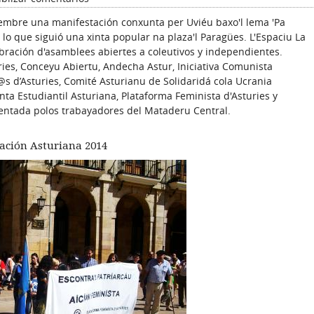
iembre una manifestación conxunta per Uviéu baxo'l lema 'Pa
 lo que siguió una xinta popular na plaza'l Paragües. L'Espaciu La
elebración d'asamblees abiertes a coleutivos y independientes.
ies, Conceyu Abiertu, Andecha Astur, Iniciativa Comunista
s d’Asturies, Comité Asturianu de Solidaridá cola Ucrania
Xunta Estudiantil Asturiana, Plataforma Feminista d'Asturies y
entada polos trabayadores del Mataderu Central.
Nación Asturiana 2014