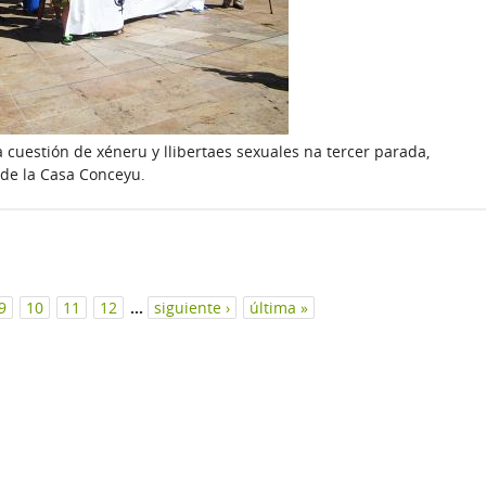
a cuestión de xéneru y llibertaes sexuales na tercer parada,
 de la Casa Conceyu.
9
10
11
12
…
siguiente ›
última »