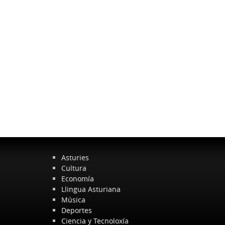
Asturies
Cultura
Economía
Llingua Asturiana
Música
Deportes
Ciencia y Tecnoloxía