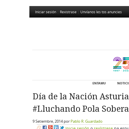
Iniciar sesión
|
Rexistrase
|
Unvíanos les tos anuncies
ENTAMU
NOTICI
Día de la Nación Asturia
#Lluchando Pola Sobera
9 Setiembre, 2014
por
Pablo R. Guardado
Inicie sesión
o
rexístrese
pa espu