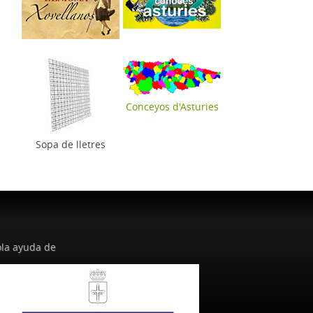
Conceyos d'Asturies
Sopa de lletres
la ayuda de