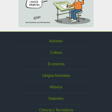
Asturies
Cultura
Economía
Llingua Asturiana
Música
Deportes
Ciencia y Tecnoloxía