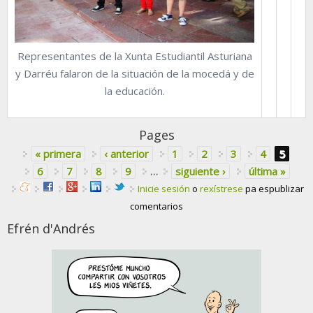
Representantes de la Xunta Estudiantil Asturiana
y Darréu falaron de la situación de la mocedá y de
la educación.
Pages
« primera
‹ anterior
1
2
3
4
5
6
7
8
9
…
siguiente ›
última »
Inicie sesión
o
rexístrese
pa espublizar
comentarios
Efrén d'Andrés