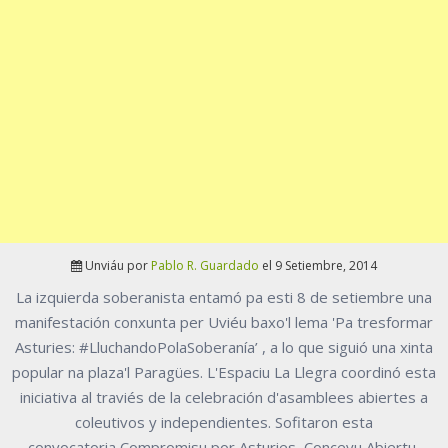
Unviáu por
Pablo R. Guardado
el 9 Setiembre, 2014
La izquierda soberanista entamó pa esti 8 de setiembre una
manifestación conxunta per Uviéu baxo'l lema 'Pa tresformar
Asturies: #LluchandoPolaSoberanía’ , a lo que siguió una xinta
popular na plaza'l Paragües. L'Espaciu La Llegra coordinó esta
iniciativa al traviés de la celebración d'asamblees abiertes a
coleutivos y independientes. Sofitaron esta
convocatoria Compromisu por Asturies, Conceyu Abiertu,