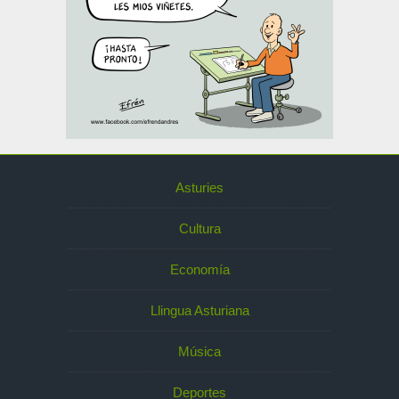
Asturies
Cultura
Economía
Llingua Asturiana
Música
Deportes