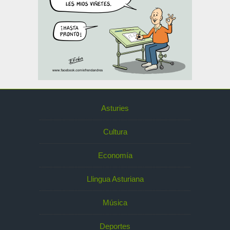
Asturies
Cultura
Economía
Llingua Asturiana
Música
Deportes