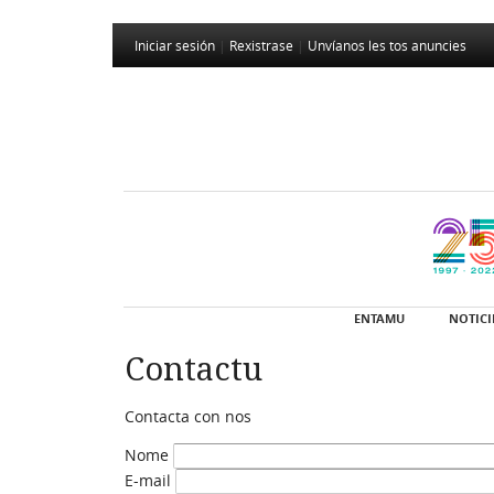
Iniciar sesión
|
Rexistrase
|
Unvíanos les tos anuncies
ENTAMU
NOTICI
Contactu
Contacta con nos
Nome
E-mail