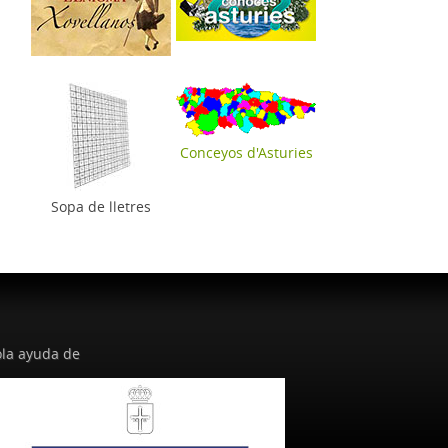
Conceyos d'Asturies
Sopa de lletres
la ayuda de