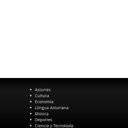
Asturies
Cultura
Economía
Llingua Asturiana
Música
Deportes
Ciencia y Tecnoloxía