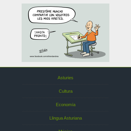
Asturies
Cultura
Economía
Llingua Asturiana