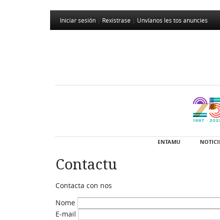
Iniciar sesión
|
Rexistrase
|
Unvíanos les tos anuncies
ENTAMU
NOTICI
Contactu
Contacta con nos
Nome
E-mail