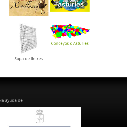
Conceyos d'Asturies
Sopa de lletres
la ayuda de