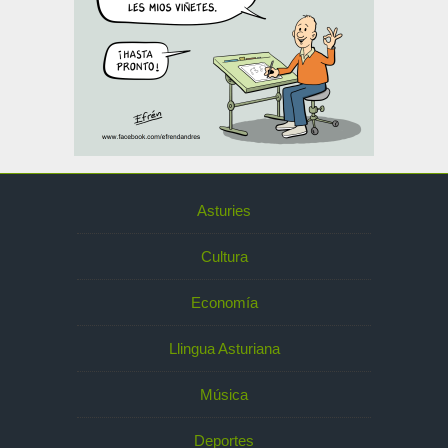
Asturies
Cultura
Economía
Llingua Asturiana
Música
Deportes