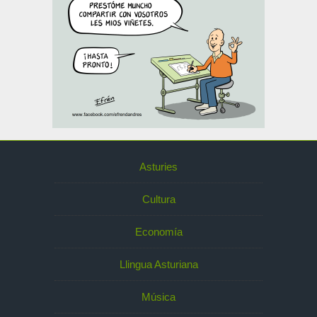
Asturies
Cultura
Economía
Llingua Asturiana
Música