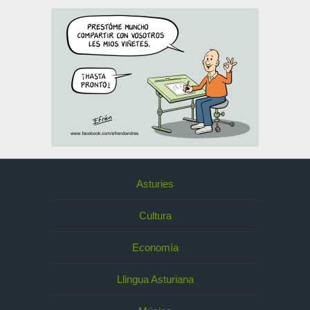
Asturies
Cultura
Economía
Llingua Asturiana