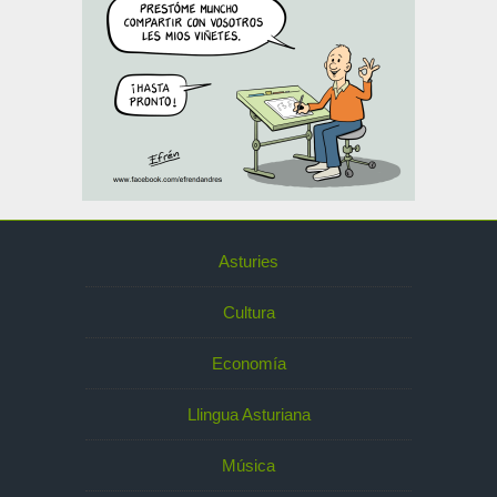
Asturies
Cultura
Economía
Llingua Asturiana
Música