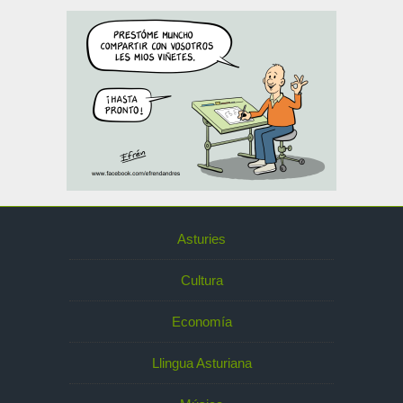
Asturies
Cultura
Economía
Llingua Asturiana