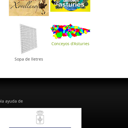
Conceyos d'Asturies
Sopa de lletres
la ayuda de