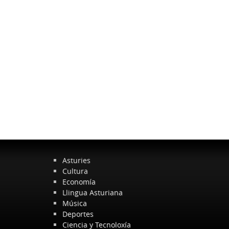
Asturies
Cultura
Economía
Llingua Asturiana
Música
Deportes
Ciencia y Tecnoloxía