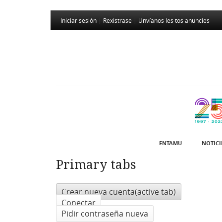
Iniciar sesión
|
Rexistrase
|
Unvíanos les tos anuncies
ENTAMU
NOTICI
Primary tabs
Crear nueva cuenta
(active tab)
Conectar
Pidir contraseña nueva