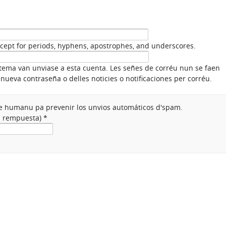
xcept for periods, hyphens, apostrophes, and underscores.
stema van unviase a esta cuenta. Les señes de corréu nun se faen
nueva contraseña o delles noticies o notificaciones per corréu.
nte humanu pa prevenir los unvios automáticos d'spam.
na rempuesta)
*