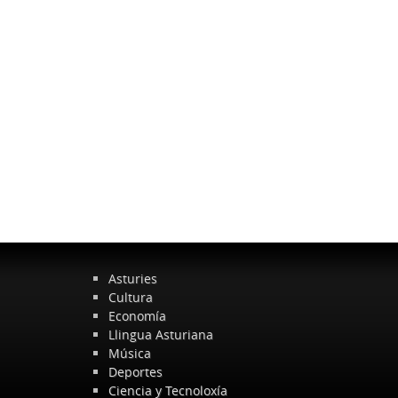
Asturies
Cultura
Economía
Llingua Asturiana
Música
Deportes
Ciencia y Tecnoloxía