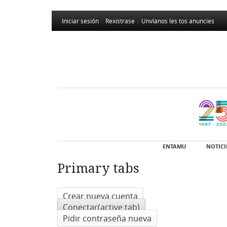
Iniciar sesión
|
Rexistrase
|
Unvíanos les tos anuncies
ENTAMU
NOTICI
Primary tabs
Crear nueva cuenta
Conectar
(active tab)
Pidir contraseña nueva