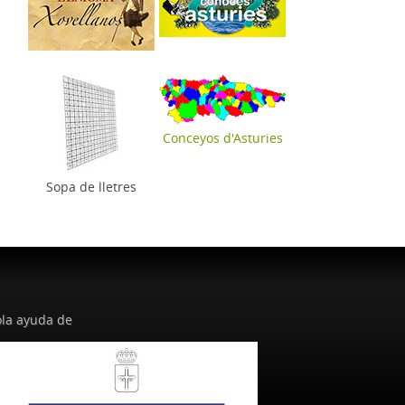
Conceyos d'Asturies
Sopa de lletres
la ayuda de