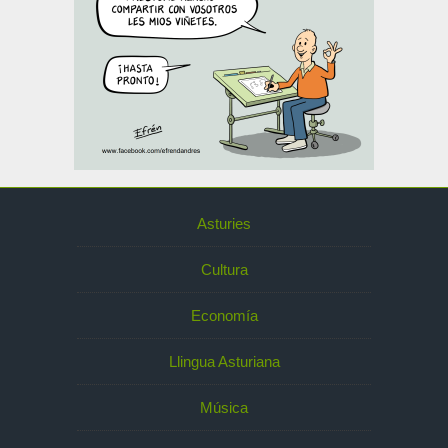
Asturies
Cultura
Economía
Llingua Asturiana
Música