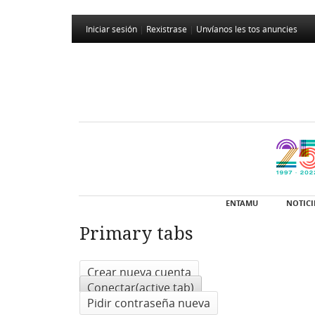
Iniciar sesión
|
Rexistrase
|
Unvíanos les tos anuncies
ENTAMU
NOTICI
Primary tabs
Crear nueva cuenta
Conectar
(active tab)
Pidir contraseña nueva