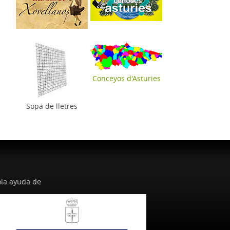
Conceyos d'Asturies
Sopa de lletres
la ayuda de