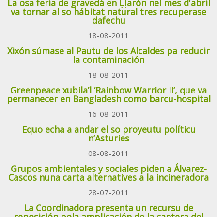
La osa fería de gravedá en Ḷḷarón nel mes d'abril
va tornar al so hábitat natural tres recuperase
dafechu
18-08-2011
Xixón súmase al Pautu de los Alcaldes pa reducir
la contaminación
18-08-2011
Greenpeace xubila’l ‘Rainbow Warrior II’, que va
permanecer en Bangladesh como barcu-hospital
16-08-2011
Equo echa a andar el so proyeutu políticu
n’Asturies
08-08-2011
Grupos ambientales y sociales piden a Álvarez-
Cascos nuna carta alternatives a la incineradora
28-07-2011
La Coordinadora presenta un recursu de
reposición pola amplicación de la cantera del