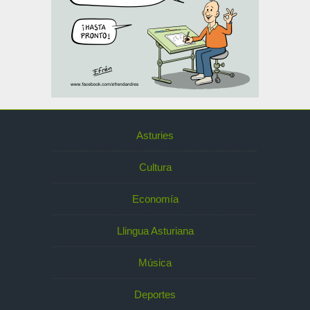
Asturies
Cultura
Economía
Llingua Asturiana
Música
Deportes