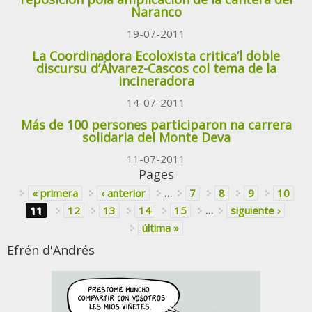
Naranco
19-07-2011
La Coordinadora Ecoloxista critica’l doble
discursu d’Álvarez-Cascos col tema de la
incineradora
14-07-2011
Más de 100 persones participaron na carrera
solidaria del Monte Deva
11-07-2011
Pages
« primera
‹ anterior
…
7
8
9
10
11
12
13
14
15
…
siguiente ›
última »
Efrén d'Andrés