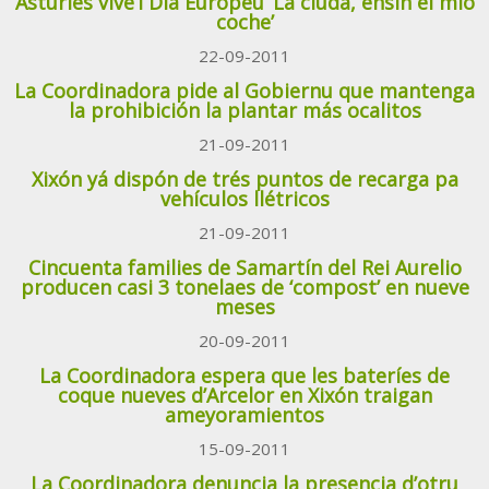
Asturies vive’l Día Européu ‘La ciudá, ensin el mio
coche’
22-09-2011
La Coordinadora pide al Gobiernu que mantenga
la prohibición la plantar más ocalitos
21-09-2011
Xixón yá dispón de trés puntos de recarga pa
vehículos llétricos
21-09-2011
Cincuenta families de Samartín del Rei Aurelio
producen casi 3 tonelaes de ‘compost’ en nueve
meses
20-09-2011
La Coordinadora espera que les bateríes de
coque nueves d’Arcelor en Xixón traigan
ameyoramientos
15-09-2011
La Coordinadora denuncia la presencia d’otru