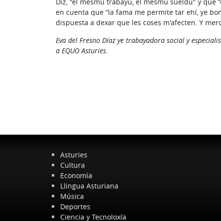
Diz, "el mesmu trabayu, el mesmu sueldu" y que “e
en cuenta que “la fama me permite tar ehí, ye bon
dispuesta a dexar que les coses m'afecten. Y merco 
Eva del Fresno Díaz ye trabayadora social y especialis
a EQUO Asturies.
Asturies
Cultura
Economía
Llingua Asturiana
Música
Deportes
Ciencia y Tecnoloxía