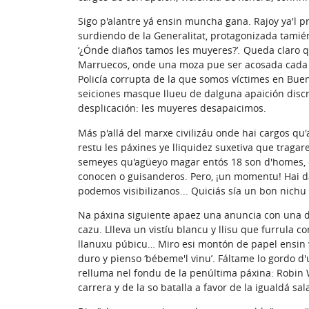
Sigo p'alantre yá ensin muncha gana. Rajoy ya'l p
surdiendo de la Generalitat, protagonizada tamié
‘¿Ónde diaños tamos les muyeres?’
.
Queda claro q
Marruecos, onde una moza pue ser acosada cada d
Policía corrupta de la que somos víctimes en Bue
seiciones masque llueu de dalguna apaición discre
desplicación: les muyeres desapaicimos.
Más p'allá del marxe civilizáu onde hai cargos qu
restu les páxines ye lliquidez suxetiva que tragar
semeyes qu'agüeyo magar entós 18 son d'homes, da
conocen o guisanderos. Pero, ¡un momentu! Hai d
podemos visibilizanos... Quiciás sía un bon nichu d
Na páxina siguiente apaez una anuncia con una de
cazu. Llleva un vistíu blancu y llisu que furrula 
llanuxu púbicu… Miro esi montón de papel ensin v
duro y pienso ‘bébeme'l vinu’. Fáltame lo gordo 
relluma nel fondu de la penúltima páxina: Robin Wri
carrera y de la so batalla a favor de la igualdá sal