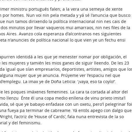
rimer ministru portugués falen; a la vera una semeya de xente
n por homes. Nun voi nin pela metada y yá sé l'anuncia que busco:
ue nun tamos dirixendo la política internacional nin nes cais de
os minutos por llevar vaqueros mui amarraos, nin nes files de la
nos Aires. Avanzo cola esperanza d'alcontranos nes siguientes
ta n'anuncies de política nacional lo que vien ye un fechu ensi
'apurren identidá a les que ye menester nomar por obligación, el
e les muyeres y tamién les mios ganes de siguir lleendo. De les 23
 igual que sían empresarios, deportistes, artistes, amigos que lo
alguna muyer que ye anuncia. Prúyeme ver l'espaciu nel que
'emplegu. La imax ye de Doña Leticia: ‘¡vaya, eso ta coyío!’.
 les poques imáxenes femenines. La cara ta cortada al altor del
como llenzu Énte él una copa medio enllena de vinu prieto imita'l
ida, sé que ye babayo enfadase con un oxetu, pero'l pelegrinar foi
d'una fueya pa terminar de cabreame. Yá entós apego con dalgo que
ght, l'actriz de ‘House of Cards’, fala nuna entrevista de la so
arial y del feminismu.