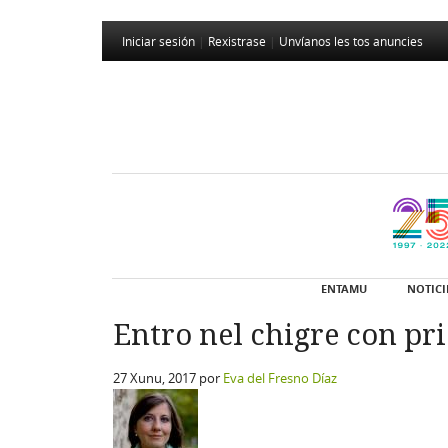
Iniciar sesión
|
Rexistrase
|
Unvíanos les tos anuncies
ENTAMU
NOTICI
Entro nel chigre con pr
27 Xunu, 2017
por
Eva del Fresno Díaz