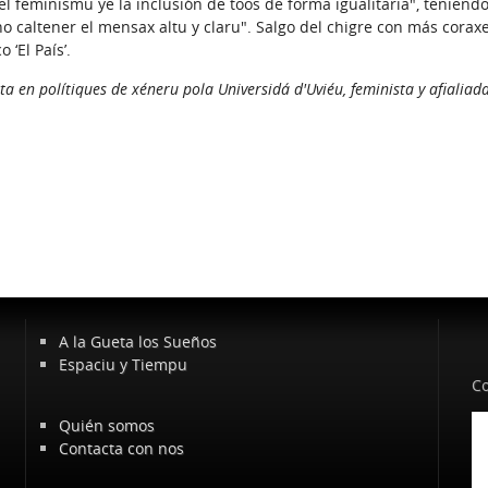
l feminismu ye la inclusión de toos de forma igualitaria", teniend
o caltener el mensax altu y claru". Salgo del chigre con más coraxe
‘El País’.
ta en polítiques de xéneru pola Universidá d'Uviéu, feminista y afialiad
A la Gueta los Sueños
Espaciu y Tiempu
Co
Quién somos
Contacta con nos