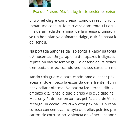
Eva del Fresno Díaz's blog
Inicie sesión
o
rexíst
Entro nel chigre con priesa –como davezu– y voi p
tomar una caña. A la mio vera aposienta ‘El País’,
imax afamiada del animal de la prensa plumiao y
ye un bon plan ya anímame dalgo, quiciás hasta l
del fondu.
Na portada Sánchez da'l so sofitu a Rajoy pa to
d'Alhucemas. Un garapiellu de rapazos indignaos c
represión ya'l desemplegu. La detención va dellos 
d'empatía darréu cuando veo les sos cares tan m
Tando cola guardia baxa espántome al pasar páxi
acesnando embaxo la escuridá de la frente. Nun mi
paez odiar enforma. Na páxina izquierda'l dibux
embaxo diz: "ente lo que pienso y lo que digo hai
Macron y Putin pasien xuntos pel Palaciu de Vers
recarga un coche llétricu– y otra páxina... Un ra
curiosa con semeya incluyía de dellos policíes pr
cargos de corrupción, violencia de xéneru, connni