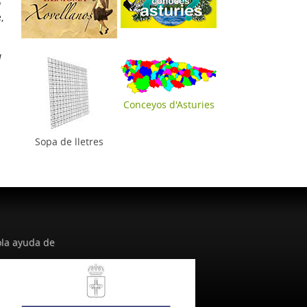
o
,
a
Conceyos d'Asturies
Sopa de lletres
la ayuda de