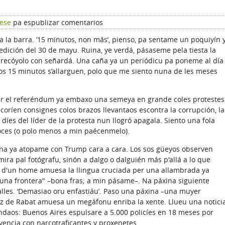
rese
pa espublizar comentarios
a la barra. ‘15 minutos, non más’, pienso, pa sentame un poquiyín 
 edición del 30 de mayu. Ruina, ye verdá, pásaseme pela tiesta la
 recóyolo con señardá. Una caña ya un periódicu pa poneme al día
os 15 minutos s’allarguen, polo que me siento nuna de les meses
rgar el referéndum ya embaxo una semeya en grande coles protestes
oríen consignes colos brazos llevantaos escontra la corrupción, la
díes del líder de la protesta nun llogró apagala. Siento una fola
oces (o polo menos a min paécenmelo).
na ya atopame con Trump cara a cara. Los sos güeyos observen
ra pal fotógrafu, sinón a dalgo o dalguién más p'allá a lo que
u d'un home amuesa la llingua cruciada per una allambrada ya
 una frontera" –bona fras; a min pásame–. Na páxina siguiente
alles. ‘Demasiao oru enfastiáu’. Paso una páxina –una muyer
paz de Rabat amuesa un megáfonu enriba la xente. Llueu una notici
indaos: Buenos Aires espulsare a 5.000 policíes en 18 meses por
vencia con narcotraficantes y proxenetes.