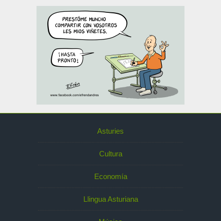
Asturies
Cultura
Economía
Llingua Asturiana