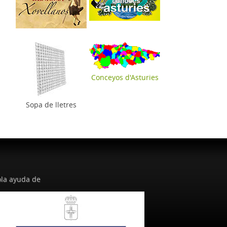
Conceyos d'Asturies
Sopa de lletres
la ayuda de