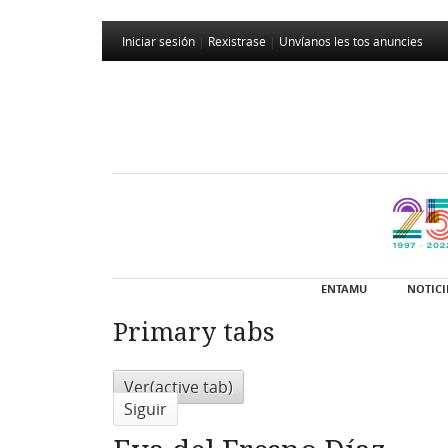
Iniciar sesión
|
Rexistrase
|
Unvíanos les tos anuncies
ENTAMU
NOTICI
Primary tabs
Ver
(active tab)
Siguir