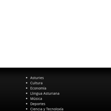
Asturies
Cultura
Economía
Llingua Asturiana
Música
Deportes
Ciencia y Tecnoloxía