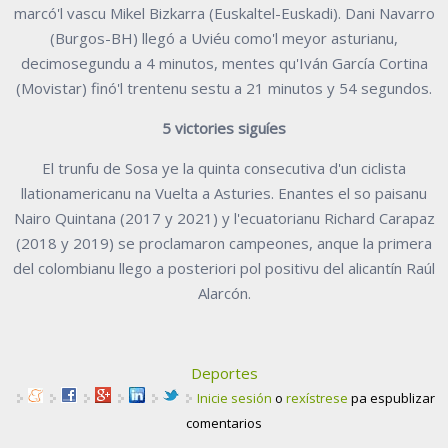
marcó'l vascu Mikel Bizkarra (Euskaltel-Euskadi). Dani Navarro
(Burgos-BH) llegó a Uviéu como'l meyor asturianu,
decimosegundu a 4 minutos, mentes qu'Iván García Cortina
(Movistar) finó'l trentenu sestu a 21 minutos y 54 segundos.
5 victories siguíes
El trunfu de Sosa ye la quinta consecutiva d'un ciclista
llationamericanu na Vuelta a Asturies. Enantes el so paisanu
Nairo Quintana (2017 y 2021) y l'ecuatorianu Richard Carapaz
(2018 y 2019) se proclamaron campeones, anque la primera
del colombianu llego a posteriori pol positivu del alicantín Raúl
Alarcón.
Deportes
Inicie sesión
o
rexístrese
pa espublizar
comentarios