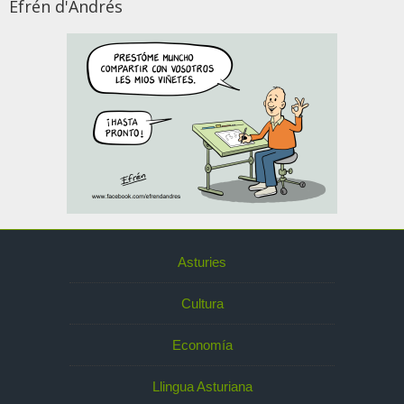
Efrén d'Andrés
Asturies
Cultura
Economía
Llingua Asturiana