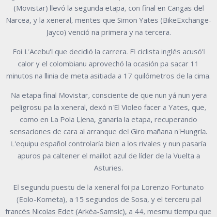
(Movistar) llevó la segunda etapa, con final en Cangas del
Narcea, y la xeneral, mentes que Simon Yates (BikeExchange-
Jayco) venció na primera y na tercera.
Foi L'Acebu'l que decidió la carrera. El ciclista inglés acusó'l
calor y el colombianu aprovechó la ocasión pa sacar 11
minutos na llinia de meta asitiada a 17 quilómetros de la cima.
Na etapa final Movistar, consciente de que nun yá nun yera
peligrosu pa la xeneral, dexó n'El Violeo facer a Yates, que,
como en La Pola Ḷḷena, ganaría la etapa, recuperando
sensaciones de cara al arranque del Giro mañana n'Hungría.
L'equipu español controlaría bien a los rivales y nun pasaría
apuros pa caltener el maillot azul de líder de la Vuelta a
Asturies.
El segundu puestu de la xeneral foi pa Lorenzo Fortunato
(Eolo-Kometa), a 15 segundos de Sosa, y el terceru pal
francés Nicolas Edet (Arkéa-Samsic), a 44, mesmu tiempu que