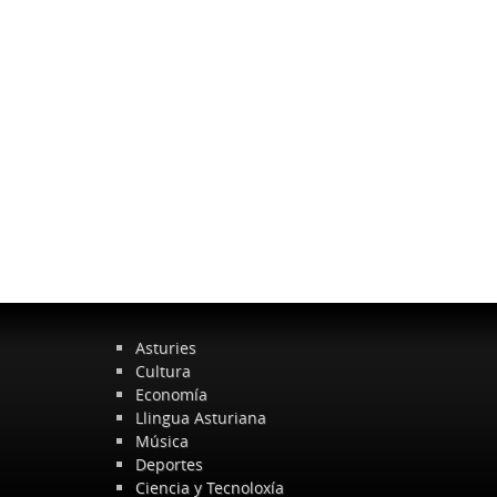
Asturies
Cultura
Economía
Llingua Asturiana
Música
Deportes
Ciencia y Tecnoloxía