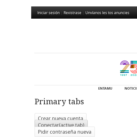
Iniciar sesión
|
Rexistrase
|
Unvíanos les tos anuncies
ENTAMU
NOTICI
Primary tabs
Crear nueva cuenta
Conectar
(active tab)
Pidir contraseña nueva