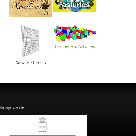
Conceyos d'Asturies
Sopa de lletres
la ayuda de