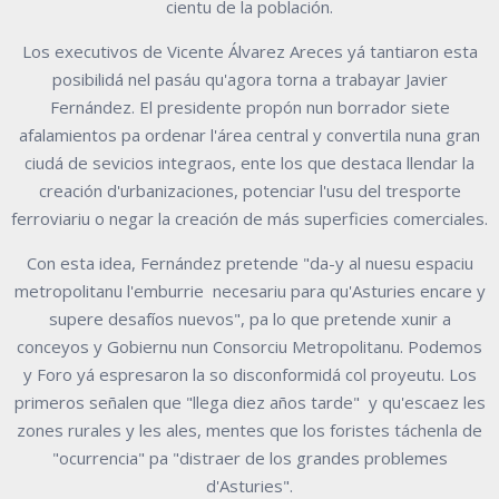
cientu de la población.
Los executivos de Vicente Álvarez Areces yá tantiaron esta
posibilidá nel pasáu qu'agora torna a trabayar Javier
Fernández. El presidente propón nun borrador siete
afalamientos pa ordenar l'área central y convertila nuna gran
ciudá de sevicios integraos, ente los que destaca llendar la
creación d'urbanizaciones, potenciar l'usu del tresporte
ferroviariu o negar la creación de más superficies comerciales.
Con esta idea, Fernández pretende "da-y al nuesu espaciu
metropolitanu l'emburrie necesariu para qu'Asturies encare y
supere desafíos nuevos", pa lo que pretende xunir a
conceyos y Gobiernu nun Consorciu Metropolitanu. Podemos
y Foro yá espresaron la so disconformidá col proyeutu. Los
primeros señalen que "llega diez años tarde" y qu'escaez les
zones rurales y les ales, mentes que los foristes táchenla de
"ocurrencia" pa "distraer de los grandes problemes
d'Asturies".