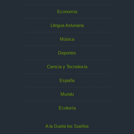
Economía
Llingua Asturiana
Música
Deportes
Ciencia y Tecnoloxía
España
Mundu
Ecoloxía
A la Gueta los Sueños