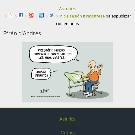
Asturies
Inicie sesión
o
rexístrese
pa espublizar
comentarios
Efrén d'Andrés
Asturies
Cultura