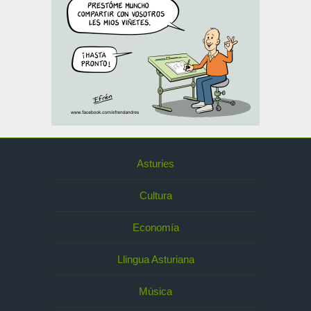
Asturies
Cultura
Economía
Llingua Asturiana
Música