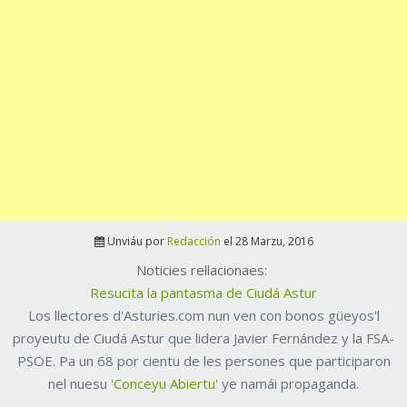
Unviáu por
Redacción
el 28 Marzu, 2016
Noticies rellacionaes:
Resucita la pantasma de Ciudá Astur
Los llectores d'Asturies.com nun ven con bonos güeyos'l
proyeutu de Ciudá Astur que lidera Javier Fernández y la FSA-
PSOE. Pa un 68 por cientu de les persones que participaron
nel nuesu
'Conceyu Abiertu'
ye namái propaganda.