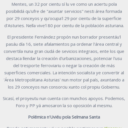
Mentes, un 32 por cientu sí lu ve como un aciertu pola
posibilidá qu'ufre de "axuntar servicios" nesti área formada
por 29 conceyos y qu'ocupa'l 29 por cientu de la superficie
d'Asturies. Nella vive'l 80 por cientu de la población asturiana.
El presidente Fernández propón nun borrador presentáu'l
pasáu día 16, siete afalamientos pa ordenar l'área central y
convertila nuna gran ciudá de sevicios integraos, ente los que
destaca llendar la creación d'urbanizaciones, potenciar l'usu
del tresporte ferroviariu o negar la creación de más
superficies comerciales. La intención socialista ye convertir al
'Área Metropolitana Asturias' nun motor pal país, axuntando a
los 29 conceyos nun consorciu xunto col propiu Gobiernu.
Sicasí, el proyeutu nun cuenta con munchos apoyos. Podemos,
Foro y PP yá amosaron la so oposición al mesmu.
Polémica n'Uviéu pola Selmana Santa