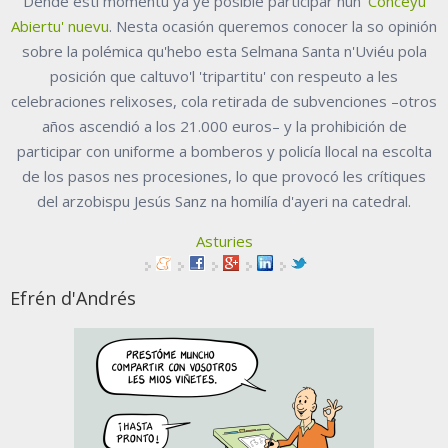
Dende esti momentu yá ye posible participar nun
'Conceyu
Abiertu' nuevu
. Nesta ocasión queremos conocer la so opinión
sobre la polémica qu'hebo esta Selmana Santa n'Uviéu pola
posición que caltuvo'l 'tripartitu' con respeuto a les
celebraciones relixoses, cola retirada de subvenciones –otros
años ascendió a los 21.000 euros– y la prohibición de
participar con uniforme a bomberos y policía llocal na escolta
de los pasos nes procesiones, lo que provocó les crítiques
del arzobispu Jesús Sanz na homilía d'ayeri na catedral.
Asturies
Efrén d'Andrés