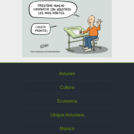
Asturies
Cultura
Economía
Llingua Asturiana
Música