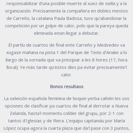
responsabilizar d'una posible muerte al xuez de siella y a la
organización. Precisamente la compañera en dobles mestos
de Carreño, la catalana Paula Badosa, tuvo qu'abandonar la
competición por un golpe de calor, polo que la pareya queda
eliminada ensin llegar a debutar.
El partíu de cuartos de final ente Carreño y Medvedev va
xugase mañana na pista 1 del Parque de Tenis d'Ariake a lo
llargo de la xornada que va principiar a les 8 hores (17, hora
llocal). Ye más tarde qu'estos díes pa evitar precisamente'l
calor.
Bonos resultaos
La seleición española feminina de ḥoquei yerba caltién les sos
opciones de clasificar pa cuartos de final al derrotar a Nueva
Zelanda, hasta'l momentu colíder del grupu, por 2-1 con
tantos d'Iglesias y de Riera. L'equipu capitaniáu por María
López ocupa agora la cuarta plaza que da'l pase con 3 puntos,