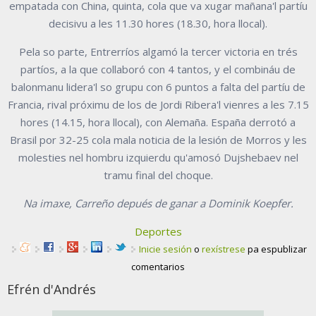
empatada con China, quinta, cola que va xugar mañana'l partíu
decisivu a les 11.30 hores (18.30, hora llocal).
Pela so parte, Entrerríos algamó la tercer victoria en trés
partíos, a la que collaboró con 4 tantos, y el combináu de
balonmanu lidera'l so grupu con 6 puntos a falta del partíu de
Francia, rival próximu de los de Jordi Ribera'l vienres a les 7.15
hores (14.15, hora llocal), con Alemaña. España derrotó a
Brasil por 32-25 cola mala noticia de la lesión de Morros y les
molesties nel hombru izquierdu qu'amosó Dujshebaev nel
tramu final del choque.
Na imaxe, Carreño depués de ganar a Dominik Koepfer.
Deportes
Inicie sesión
o
rexístrese
pa espublizar
comentarios
Efrén d'Andrés