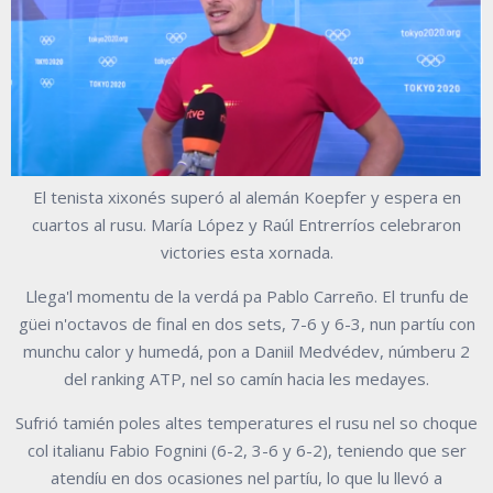
El tenista xixonés superó al alemán Koepfer y espera en
cuartos al rusu. María López y Raúl Entrerríos celebraron
victories esta xornada.
Llega'l momentu de la verdá pa Pablo Carreño. El trunfu de
güei n'octavos de final en dos sets, 7-6 y 6-3, nun partíu con
munchu calor y humedá, pon a Daniil Medvédev, númberu 2
del ranking ATP, nel so camín hacia les medayes.
Sufrió tamién poles altes temperatures el rusu nel so choque
col italianu Fabio Fognini (6-2, 3-6 y 6-2), teniendo que ser
atendíu en dos ocasiones nel partíu, lo que lu llevó a