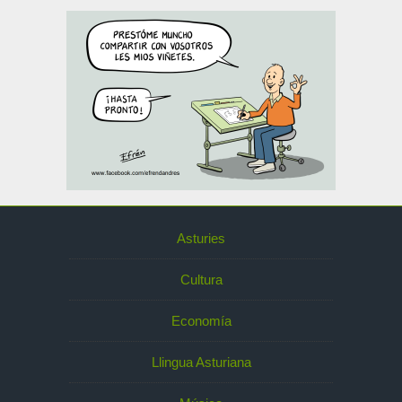
Asturies
Cultura
Economía
Llingua Asturiana