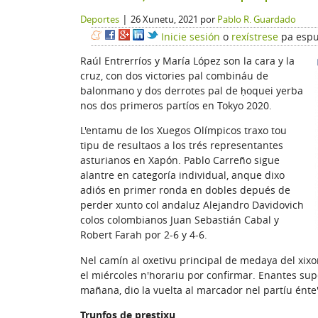
|
Deportes
26 Xunetu, 2021
por
Pablo R. Guardado
Inicie sesión
o
rexístrese
pa espu
Raúl Entrerríos y María López son la cara y la
cruz, con dos victories pal combináu de
balonmano y dos derrotes pal de ḥoquei yerba
nos dos primeros partíos en Tokyo 2020.
L'entamu de los Xuegos Olímpicos traxo tou
tipu de resultaos a los trés representantes
asturianos en Xapón. Pablo Carreño sigue
alantre en categoría individual, anque dixo
adiós en primer ronda en dobles depués de
perder xunto col andaluz Alejandro Davidovich
colos colombianos Juan Sebastián Cabal y
Robert Farah por 2-6 y 4-6.
Nel camín al oxetivu principal de medaya del xixo
el miércoles n'horariu por confirmar. Enantes sup
mañana, dio la vuelta al marcador nel partíu énte'l 
Trunfos de prestixu