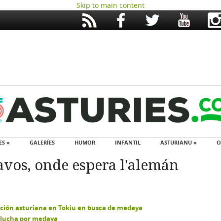
Skip to main content
ES »
GALERÍES
HUMOR
INFANTIL
ASTURIANU »
O
avos, onde espera l'alemán
tación asturiana en Tokiu en busca de medaya
 llucha por medaya