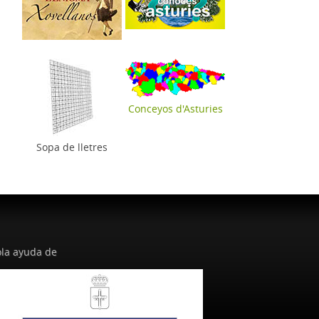
Conceyos d'Asturies
Sopa de lletres
la ayuda de