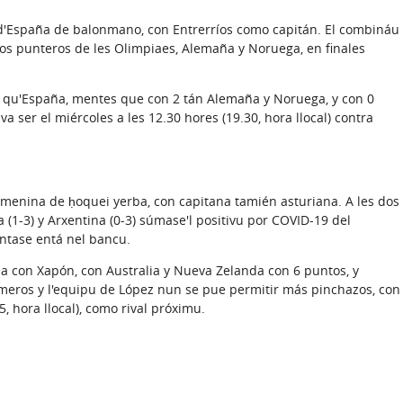
 d'España de balonmano, con Entrerríos como capitán. El combináu
ipos punteros de les Olimpiaes, Alemaña y Noruega, en finales
s qu'España, mentes que con 2 tán Alemaña y Noruega, y con 0
 va ser el miércoles a les 12.30 hores (19.30, hora llocal) contra
menina de ḥoquei yerba, con capitana tamién asturiana. A les dos
 (1-3) y Arxentina (0-3) súmase'l positivu por COVID-19 del
entase entá nel bancu.
da con Xapón, con Australia y Nueva Zelanda con 6 puntos, y
rimeros y l'equipu de López nun se pue permitir más pinchazos, con
, hora llocal), como rival próximu.