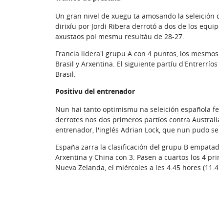
Un gran nivel de xuegu ta amosando la seleición
dirixíu por Jordi Ribera derrotó a dos de los equ
axustaos pol mesmu resultáu de 28-27.
Francia lidera'l grupu A con 4 puntos, los mesmo
Brasil y Arxentina. El siguiente partíu d'Entrerríos
Brasil.
Positivu del entrenador
Nun hai tanto optimismu na seleición española fe
derrotes nos dos primeros partíos contra Australia
entrenador, l'inglés Adrian Lock, que nun pudo s
España zarra la clasificación del grupu B empata
Arxentina y China con 3. Pasen a cuartos los 4 p
Nueva Zelanda, el miércoles a les 4.45 hores (11.45