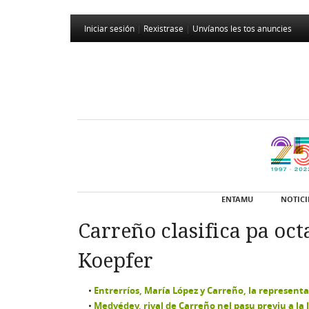
Iniciar sesión
|
Rexistrase
|
Unvíanos les tos anuncies
ENTAMU
NOTICI
Carreño clasifica pa oct
Koepfer
Entrerríos, María López y Carreño, la represen
Medvédev, rival de Carreño nel pasu previu a la