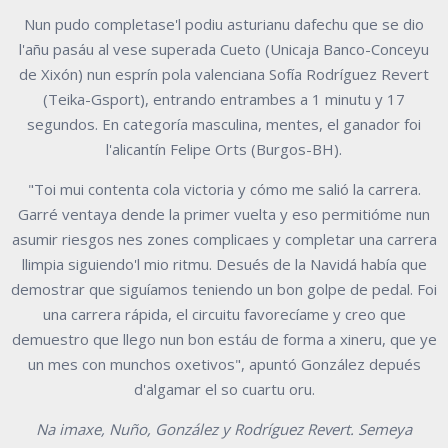
Nun pudo completase'l podiu asturianu dafechu que se dio
l'añu pasáu al vese superada Cueto (Unicaja Banco-Conceyu
de Xixón) nun esprín pola valenciana Sofía Rodríguez Revert
(Teika-Gsport), entrando entrambes a 1 minutu y 17
segundos. En categoría masculina, mentes, el ganador foi
l'alicantín Felipe Orts (Burgos-BH).
"Toi mui contenta cola victoria y cómo me salió la carrera.
Garré ventaya dende la primer vuelta y eso permitióme nun
asumir riesgos nes zones complicaes y completar una carrera
llimpia siguiendo'l mio ritmu. Desués de la Navidá había que
demostrar que siguíamos teniendo un bon golpe de pedal. Foi
una carrera rápida, el circuitu favorecíame y creo que
demuestro que llego nun bon estáu de forma a xineru, que ye
un mes con munchos oxetivos", apuntó González depués
d'algamar el so cuartu oru.
Na imaxe, Nuño, González y Rodríguez Revert. Semeya