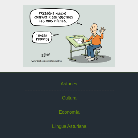
Asturies
Cultura
Economía
Llingua Asturiana