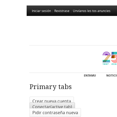
Iniciar sesión
|
Rexistrase
|
Unvíanos les tos anuncies
ENTAMU
NOTICI
Primary tabs
Crear nueva cuenta
Conectar
(active tab)
Pidir contraseña nueva