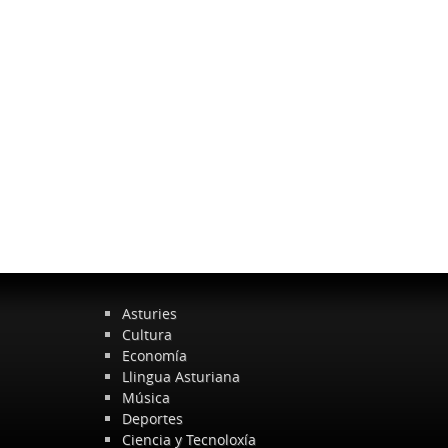
Asturies
Cultura
Economía
Llingua Asturiana
Música
Deportes
Ciencia y Tecnoloxía