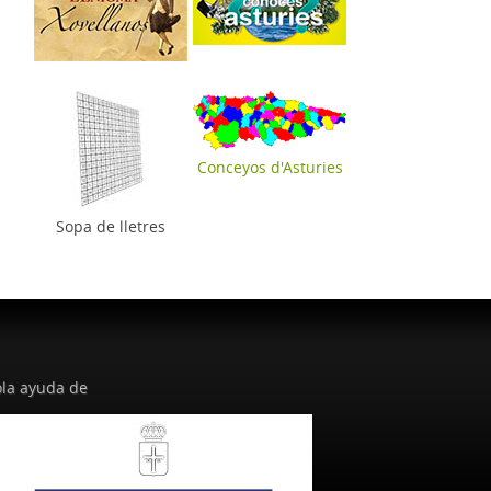
Conceyos d'Asturies
Sopa de lletres
la ayuda de