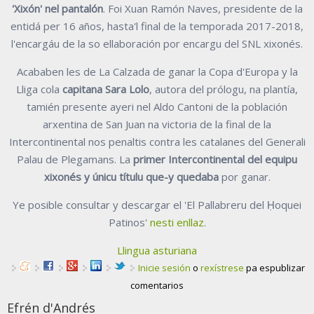
'Xixón' nel pantalón
. Foi Xuan Ramón Naves, presidente de la
entidá per 16 años, hasta'l final de la temporada 2017-2018,
l'encargáu de la so ellaboración por encargu del SNL xixonés.
Acababen les de La Calzada de ganar la Copa d'Europa y la
Lliga cola
capitana Sara Lolo
, autora del prólogu, na plantía,
tamién presente ayeri nel Aldo Cantoni de la población
arxentina de San Juan na victoria de la final de la
Intercontinental nos penaltis contra les catalanes del Generali
Palau de Plegamans. La
primer Intercontinental del equipu
xixonés y únicu títulu que-y quedaba
por ganar.
Ye posible consultar y descargar el 'El Pallabreru del Ḥoquei
Patinos'
nesti enllaz
.
Llingua asturiana
Inicie sesión
o
rexístrese
pa espublizar
comentarios
Efrén d'Andrés