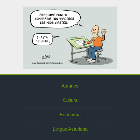
Asturies
Cultura
Economía
Llingua Asturiana