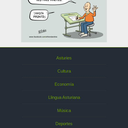
Asturies
Cultura
Economía
Llingua Asturiana
Música
Deportes