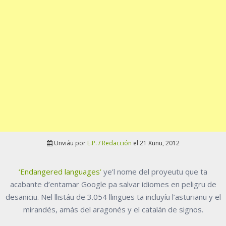
Unviáu por
E.P. / Redacción
el 21 Xunu, 2012
‘Endangered languages’
ye’l nome del proyeutu que ta
acabante d’entamar Google pa salvar idiomes en peligru de
desaniciu. Nel llistáu de 3.054 llingües ta incluyíu l’asturianu y el
mirandés, amás del aragonés y el catalán de signos.