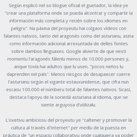
Según esplicó nel so blogue oficial el guetador, la idea ye
"crear una plataforma onde se pueda alcontrar y compartir la
información más completa y recién sobre los idiomes en
peligru". Na páxina del proyeutu hai colgaos vídeos con
falantes nativos, tanto del aragonés como del asturianu, asina
como información adicional arrexuntada de delles fontes
sobre dambos llinguaxes. Google alvierte de que nesti
momentu l'aragonés fálenlu menos de 10.000 persones y,
anque tovía hai adultos que lu usen, "pocos neños lu
daprenden nel país". Menos riesgos de desapaecer cuerre
l'asturianu según el xigante estauxunidense, que cifra nun
escasu 100.000 el númberu total de falantes nativos. Sicasí,
destaca l’apoyu de la sociedá asturiana al idioma, que se
siente arguyosa d'utilizalu.
L’oxetivu ambiciosu del proyeutu ye "caltener y promover la
cultura al traviés d'Internet" per mediu de la puesta en
práutica de "un espaciu collaborativu onde cualquiera va poder