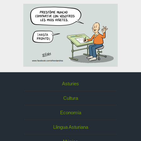
Asturies
Cultura
Economía
Llingua Asturiana