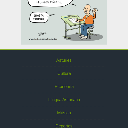
Asturies
Cultura
Economía
Llingua Asturiana
Música
Deportes