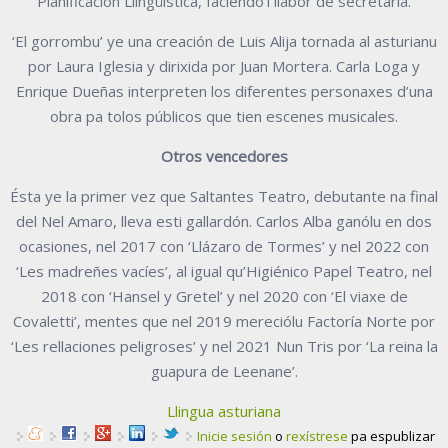
Planificación Llingüística, faciendo’l llabor de secretaria.
‘El gorrombu’ ye una creación de Luis Alija tornada al asturianu
por Laura Iglesia y dirixida por Juan Mortera. Carla Loga y
Enrique Dueñas interpreten los diferentes personaxes d’una
obra pa tolos públicos que tien escenes musicales.
Otros vencedores
Ésta ye la primer vez que Saltantes Teatro, debutante na final
del Nel Amaro, lleva esti gallardón. Carlos Alba ganólu en dos
ocasiones, nel 2017 con ‘Llázaro de Tormes’ y nel 2022 con
‘Les madreñes vacíes’, al igual qu’Higiénico Papel Teatro, nel
2018 con ‘Hansel y Gretel’ y nel 2020 con ‘El viaxe de
Covaletti’, mentes que nel 2019 mereciólu Factoría Norte por
‘Les rellaciones peligroses’ y nel 2021 Nun Tris por ‘La reina la
guapura de Leenane’.
Llingua asturiana
Inicie sesión
o
rexístrese
pa espublizar