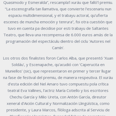
Quasimodo y Esmeralda”, rescampla’l xuráu que falló’l premiu.
“La escenografía tan llamativa, que convierte l’escenariu nun
espaciu multidimensional, y el trabayu actoral, qu’ufierta
escenes de muncha emoción y tenrura”, foi otra cuestión que
tuvo en cuenta pa decidise por esti trabayu de Saltantes
Teatro, que lleva una recompensa de 6.000 euros amás de la
programación del espectáculu dientro del ciclu ‘Autores nel
Camín’.
Los otros dos finalistes foron Carlos Alba, que presentó ‘Xuan
Soldáu’, y Escenapache, qu’acudió con ‘Caperucita en
Muniellos’ (sic), que representaron en primer y tercer llugar
na fase de festival del premiu, de manera respeutiva. El xuráu
d’esta edición del Nel Amaro tuvo compuestu pola crítica
teatral Eva Vallines, l’actriz María Cotiello y los escritores
Chechu García y Milio Ureta, con Antón García, direutor
xeneral d’Aición Cultural y Normalización Llingüística, como
presidente, y Laura Marcos, filóloga adscrita al Serviciu de