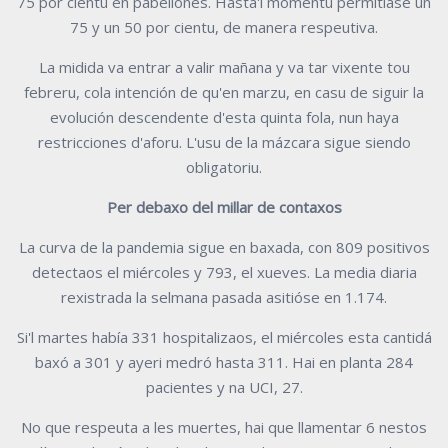
75 por cientu en pabellones. Hasta'l momentu permitíase un
75 y un 50 por cientu, de manera respeutiva.
La midida va entrar a valir mañana y va tar vixente tou
febreru, cola intención de qu'en marzu, en casu de siguir la
evolución descendente d'esta quinta fola, nun haya
restricciones d'aforu. L'usu de la mázcara sigue siendo
obligatoriu.
Per debaxo del millar de contaxos
La curva de la pandemia sigue en baxada, con 809 positivos
detectaos el miércoles y 793, el xueves. La media diaria
rexistrada la selmana pasada asitióse en 1.174.
Si'l martes había 331 hospitalizaos, el miércoles esta cantidá
baxó a 301 y ayeri medró hasta 311. Hai en planta 284
pacientes y na UCI, 27.
No que respeuta a les muertes, hai que llamentar 6 nestos