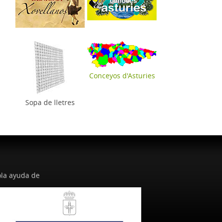
Conceyos d'Asturies
Sopa de lletres
la ayuda de