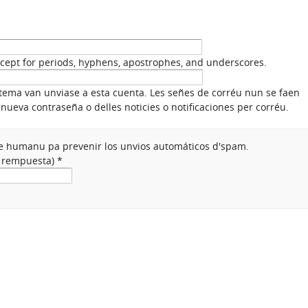
xcept for periods, hyphens, apostrophes, and underscores.
stema van unviase a esta cuenta. Les señes de corréu nun se faen
nueva contraseña o delles noticies o notificaciones per corréu.
nte humanu pa prevenir los unvios automáticos d'spam.
a rempuesta)
*