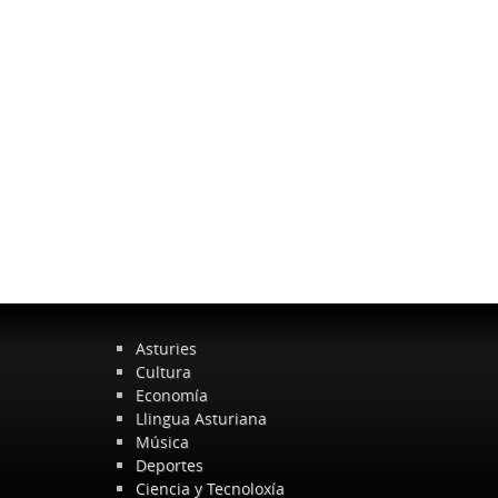
Asturies
Cultura
Economía
Llingua Asturiana
Música
Deportes
Ciencia y Tecnoloxía