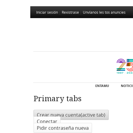
Iniciar sesión
|
Rexistrase
|
Unvíanos les tos anuncies
ENTAMU
NOTICI
Primary tabs
Crear nueva cuenta
(active tab)
Conectar
Pidir contraseña nueva