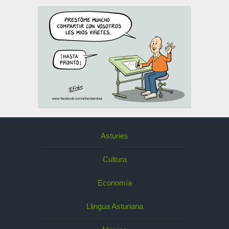
Asturies
Cultura
Economía
Llingua Asturiana