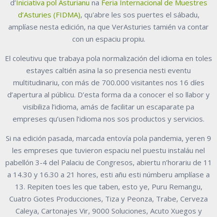
d’
Iniciativa pol Asturianu
na
Feria Internacional de Muestres
d’Asturies (FIDMA)
, qu'abre les sos puertes el sábadu,
amplíase nesta edición, na que VerAsturies tamién va contar
con un espaciu propiu.
El coleutivu que trabaya pola normalización del idioma en toles
estayes caltién asina la so presencia nesti eventu
multitudinariu, con más de 700.000 visitantes nos 16 díes
d’apertura al públicu. D’esta forma da a conocer el so llabor y
visibiliza l’idioma, amás de facilitar un escaparate pa
empreses qu’usen l’idioma nos sos productos y servicios.
Si na edición pasada, marcada entovía pola pandemia, yeren 9
les empreses que tuvieron espaciu nel puestu instaláu nel
pabellón 3-4 del Palaciu de Congresos, abiertu n’horariu de 11
a 14.30 y 16.30 a 21 hores, esti añu esti númberu amplíase a
13. Repiten toes les que taben, esto ye, Puru Remangu,
Cuatro Gotes Producciones, Tiza y Peonza, Trabe, Cerveza
Caleya, Cartonajes Vir, 9000 Soluciones, Acuto Xuegos y