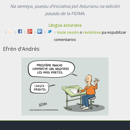
Na semeya, puestu d'Iniciativa pol Asturianu na edición
pasada de la FIDMA.
Llingua asturiana
Inicie sesión
o
rexístrese
pa espublizar
comentarios
Efrén d'Andrés