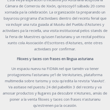
Cámara de Comerciu de Xixón, qu’escoyó’l sábadu 20 como
xornada pa la celebración. La organización ta preparando un
bayurosu programa d’actividaes dientro del recintu ferial que
va incluyir una ruta guiada al Muséu del Pueblu d’Asturies y
actividaes pa la reciella, una visita institucional pelos stands de
la Feria de Muestres qu’usen l’asturianu y un recital poéticu
xunto cola Asociación d’Escritores d’Asturies, ente otres
actividaes por confirmar.
Filoxes y taces con frases en llingua asturiana
Un espaciu nuevu na FIDMA nel que tamién va tener
protagonismu l’asturianu ye’l de VerAsturies, plataforma
multimedia sobre turismu y ociu qu’edita la revista ‘ViaxAst’.
Va asitiase nel puestu 24 del pabellón 3 del recintu y va
amosar productos y llugares pa descubrir n’Asturies, amás de
poner a la venta filoxes y taces con frases n’asturianu
qu’estrenen pa la ocasión.