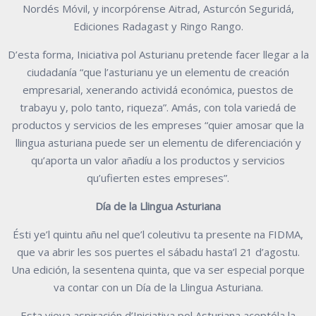
Nordés Móvil, y incorpórense Aitrad, Asturcón Seguridá,
Ediciones Radagast y Ringo Rango.
D’esta forma, Iniciativa pol Asturianu pretende facer llegar a la
ciudadanía “que l’asturianu ye un elementu de creación
empresarial, xenerando actividá económica, puestos de
trabayu y, polo tanto, riqueza”. Amás, con tola variedá de
productos y servicios de les empreses “quier amosar que la
llingua asturiana puede ser un elementu de diferenciación y
qu’aporta un valor añadíu a los productos y servicios
qu’ufierten estes empreses”.
Día de la Llingua Asturiana
Ésti ye’l quintu añu nel que’l coleutivu ta presente na FIDMA,
que va abrir les sos puertes el sábadu hasta’l 21 d’agostu.
Una edición, la sesentena quinta, que va ser especial porque
va contar con un Día de la Llingua Asturiana.
Esta vieya aspiración d’Iniciativa pol Asturiana aceptóla la