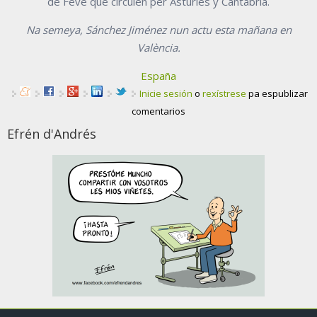
de Feve que circulen per Asturies y Cantabria.
Na semeya, Sánchez Jiménez nun actu esta mañana en
València.
España
Inicie sesión
o
rexístrese
pa espublizar
comentarios
Efrén d'Andrés