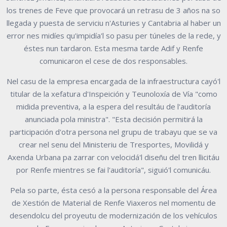
los trenes de Feve que provocará un retrasu de 3 años na so
llegada y puesta de serviciu n'Asturies y Cantabria al haber un
error nes midíes qu'impidía'l so pasu per túneles de la rede, y
éstes nun tardaron. Esta mesma tarde Adif y Renfe
comunicaron el cese de dos responsables.
Nel casu de la empresa encargada de la infraestructura cayó'l
titular de la xefatura d'Inspeición y Teunoloxía de Vía "como
midida preventiva, a la espera del resultáu de l'auditoría
anunciada pola ministra". "Esta decisión permitirá la
participación d'otra persona nel grupu de trabayu que se va
crear nel senu del Ministeriu de Tresportes, Movilidá y
Axenda Urbana pa zarrar con velocidá'l diseñu del tren llicitáu
por Renfe mientres se fai l'auditoría", siguió'l comunicáu.
Pela so parte, ésta cesó a la persona responsable del Área
de Xestión de Material de Renfe Viaxeros nel momentu de
desendolcu del proyeutu de modernización de los vehículos