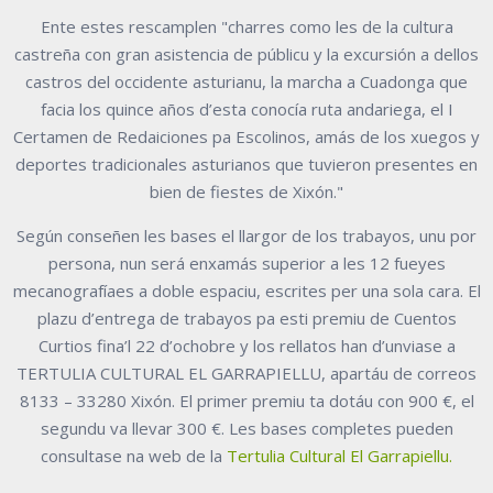
Ente estes rescamplen "charres como les de la cultura
castreña con gran asistencia de públicu y la excursión a dellos
castros del occidente asturianu, la marcha a Cuadonga que
facia los quince años d’esta conocía ruta andariega, el I
Certamen de Redaiciones pa Escolinos, amás de los xuegos y
deportes tradicionales asturianos que tuvieron presentes en
bien de fiestes de Xixón."
Según conseñen les bases el llargor de los trabayos, unu por
persona, nun será enxamás superior a les 12 fueyes
mecanografíaes a doble espaciu, escrites per una sola cara. El
plazu d’entrega de trabayos pa esti premiu de Cuentos
Curtios fina’l 22 d’ochobre y los rellatos han d’unviase a
TERTULIA CULTURAL EL GARRAPIELLU, apartáu de correos
8133 – 33280 Xixón. El primer premiu ta dotáu con 900 €, el
segundu va llevar 300 €. Les bases completes pueden
consultase na web de la
Tertulia Cultural El Garrapiellu.