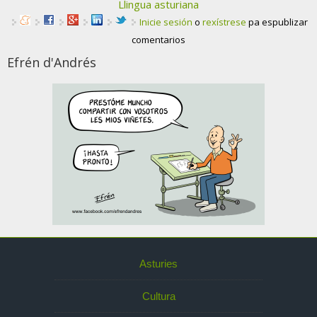
Llingua asturiana
Inicie sesión
o
rexístrese
pa espublizar
comentarios
Efrén d'Andrés
Asturies
Cultura