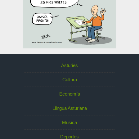
Asturies
Cultura
Economía
Llingua Asturiana
Música
Deportes