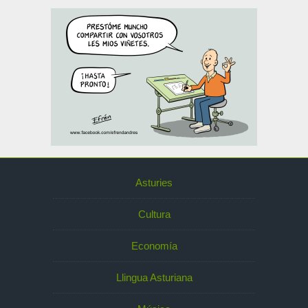
Asturies
Cultura
Economía
Llingua Asturiana