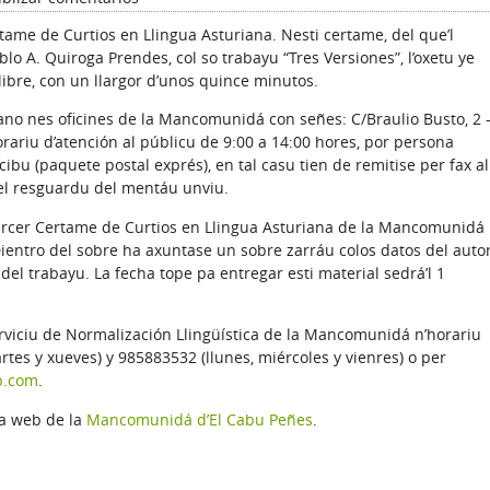
ame de Curtios en Llingua Asturiana. Nesti certame, del que’l
blo A. Quiroga Prendes, col so trabayu “Tres Versiones”, l’oxetu ye
llibre, con un llargor d’unos quince minutos.
no nes oficines de la Mancomunidá con señes: C/Braulio Busto, 2 
rariu d’atención al públicu de 9:00 a 14:00 hores, por persona
cibu (paquete postal exprés), en tal casu tien de remitise per fax al
 el resguardu del mentáu unviu.
Tercer Certame de Curtios en Llingua Asturiana de la Mancomunidá
ientro del sobre ha axuntase un sobre zarráu colos datos del auto
 del trabayu. La fecha tope pa entregar esti material sedrá’l 1
rviciu de Normalización Llingüística de la Mancomunidá n’horariu
tes y xueves) y 985883532 (llunes, miércoles y vienres) o per
p.com
.
na web de la
Mancomunidá d’El Cabu Peñes
.