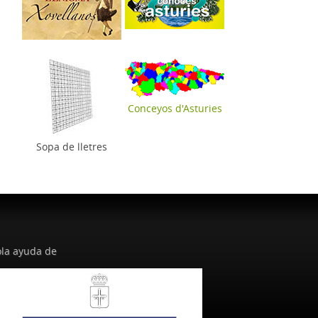
Conceyos d'Asturies
Sopa de lletres
la ayuda de