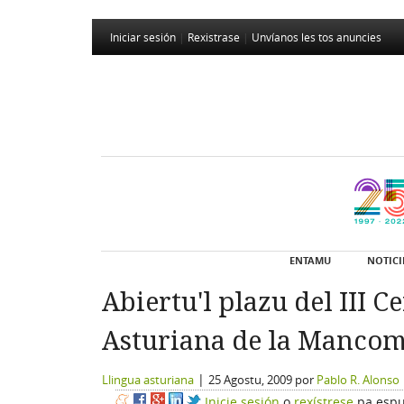
Iniciar sesión
|
Rexistrase
|
Unvíanos les tos anuncies
ENTAMU
NOTICI
Abiertu'l plazu del III 
Asturiana de la Mancom
|
Llingua asturiana
25 Agostu, 2009
por
Pablo R. Alonso
Inicie sesión
o
rexístrese
pa espu