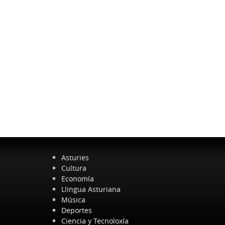
Asturies
Cultura
Economía
Llingua Asturiana
Música
Deportes
Ciencia y Tecnoloxía