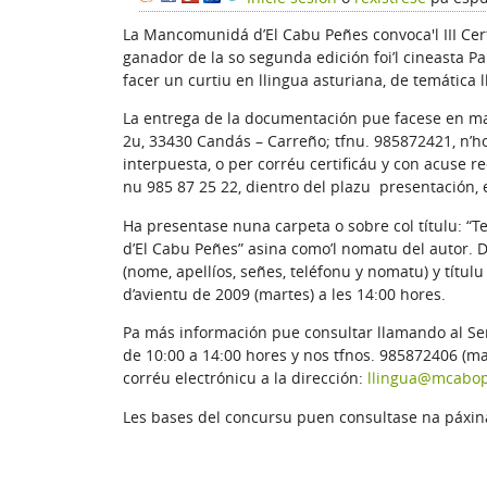
La Mancomunidá d’El Cabu Peñes convoca'l III Cert
ganador de la so segunda edición foi’l cineasta Pa
facer un curtiu en llingua asturiana, de temática 
La entrega de la documentación pue facese en ma
2u, 33430 Candás – Carreño; tfnu. 985872421, n’ho
interpuesta, o per corréu certificáu y con acuse re
nu 985 87 25 22, dientro del plazu presentación,
Ha presentase nuna carpeta o sobre col títulu: “
d’El Cabu Peñes” asina como’l nomatu del autor. D
(nome, apellíos, señes, teléfonu y nomatu) y títulu
d’avientu de 2009 (martes) a les 14:00 hores.
Pa más información pue consultar llamando al Se
de 10:00 a 14:00 hores y nos tfnos. 985872406 (mar
corréu electrónicu a la dirección:
llingua@mcabo
Les bases del concursu puen consultase na páxi