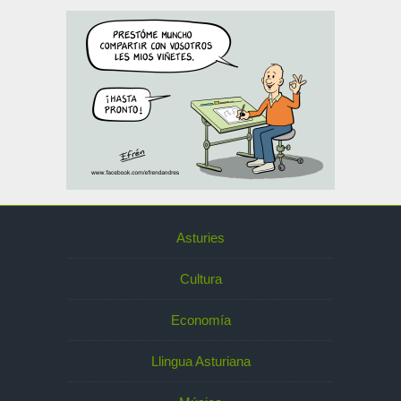
Asturies
Cultura
Economía
Llingua Asturiana